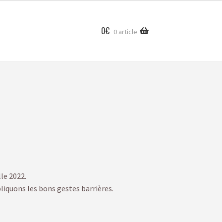
0
€
0 article
lle 2022.
pliquons les bons gestes barrières.