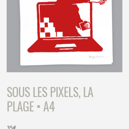
SOUS LES PIXELS, LA
PLAGE • A4
35
€